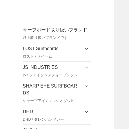
サーフボード取り扱いブランド
以下取り扱いブランドです
サ
LOST Surfboards
ブ
ロスト / メイヘム
メ
ニ
サ
JS INDUSTRIES
ュ
ブ
JS / ジェイソンスティーブンソン
ー
メ
を
ニ
サ
SHARP EYE SURFBOAR
展
ュ
ブ
DS
開
ー
メ
シャープアイ / マルシオゾウビ
を
ニ
展
ュ
サ
DHD
開
ー
ブ
DHD / ダレンハンドレー
を
メ
展
ニ
サ