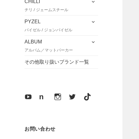
CHILLI
開
ュ
ブ
チリ / ジェームスチール
ー
メ
を
ニ
サ
PYZEL
展
ュ
ブ
パイゼル / ジョンパイゼル
開
ー
メ
を
ニ
サ
ALBUM
展
ュ
ブ
アルバム／マットパーカー
開
ー
メ
を
ニ
その他取り扱いブランド一覧
展
ュ
開
ー
を
展
開
Y
n
I
X
T
o
o
n
i
u
t
s
k
T
e
t
T
お問い合わせ
u
a
o