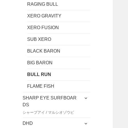
RAGING BULL
XERO GRAVITY
XERO FUSION
SUB XERO
BLACK BARON
BIG BARON
BULL RUN
FLAME FISH
サ
SHARP EYE SURFBOAR
ブ
DS
メ
シャープアイ / マルシオゾウビ
ニ
ュ
サ
DHD
ー
ブ