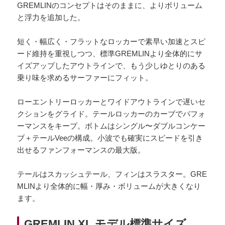
GREMLINのコンセプトはそのままに、よりボリューム
と浮力を追加した。
短く・幅広く・フラットなロッカーで素早い加速とスピ
ード維持を重視しつつ、標準GREMLINより全体的にサ
イズアップしたアウトラインで、もう少しゆとりのある
乗り味を求めるサーファーにフィット。
ローエントリーロッカーとワイドアウトラインで遅いセ
クションをグライド。テールロッカーのカーブでパフォ
ーマンスをキープ。ボトムはシングル〜ダブルコンケー
ブ＋テールVeeの構成。小波でも確実にスピードを引き
出せるファンフォーマンスの最大版。
テールはスカッシュテール、フィンはスラスター。GRE
MLINより全体的に幅・厚み・ボリュームが大きくなり
ます。
GREMLIN XL モデル標準サイズ