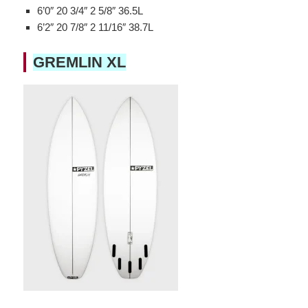
6’0″ 20 3/4″ 2 5/8″ 36.5L
6’2″ 20 7/8″ 2 11/16″ 38.7L
GREMLIN XL