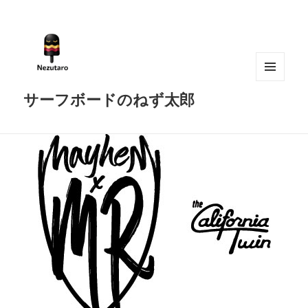
メニュ
サーフボードのねず太郎
ーとウ
ィジェ
ット