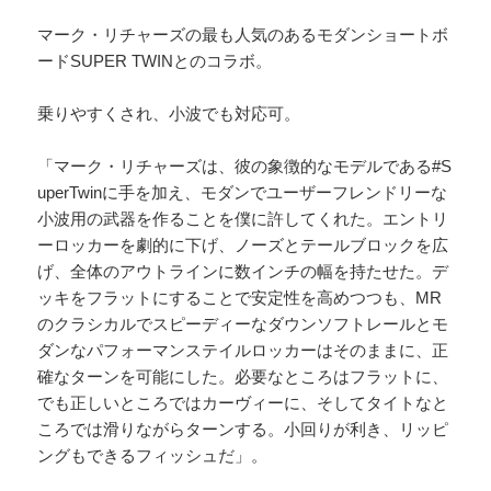
マーク・リチャーズの最も人気のあるモダンショートボ
ードSUPER TWINとのコラボ。
乗りやすくされ、小波でも対応可。
「マーク・リチャーズは、彼の象徴的なモデルである#S
uperTwinに手を加え、モダンでユーザーフレンドリーな
小波用の武器を作ることを僕に許してくれた。エントリ
ーロッカーを劇的に下げ、ノーズとテールブロックを広
げ、全体のアウトラインに数インチの幅を持たせた。デ
ッキをフラットにすることで安定性を高めつつも、MR
のクラシカルでスピーディーなダウンソフトレールとモ
ダンなパフォーマンステイルロッカーはそのままに、正
確なターンを可能にした。必要なところはフラットに、
でも正しいところではカーヴィーに、そしてタイトなと
ころでは滑りながらターンする。小回りが利き、リッピ
ングもできるフィッシュだ」。