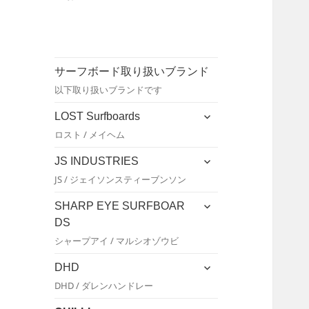
サーフボード取り扱いブランド
以下取り扱いブランドです
サ
LOST Surfboards
ブ
ロスト / メイヘム
メ
ニ
サ
JS INDUSTRIES
ュ
ブ
JS / ジェイソンスティーブンソン
ー
メ
を
ニ
サ
SHARP EYE SURFBOAR
展
ュ
ブ
DS
開
ー
メ
シャープアイ / マルシオゾウビ
を
ニ
展
ュ
サ
DHD
開
ー
ブ
DHD / ダレンハンドレー
を
メ
展
ニ
サ