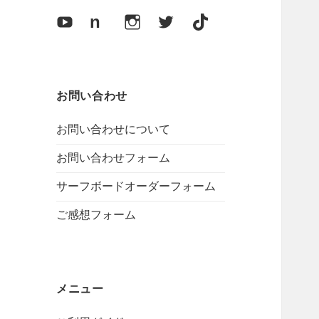
開
Y
n
I
X
T
o
o
n
i
u
t
s
k
T
e
t
T
お問い合わせ
u
a
o
お問い合わせについて
b
g
k
e
r
お問い合わせフォーム
a
サーフボードオーダーフォーム
m
ご感想フォーム
メニュー