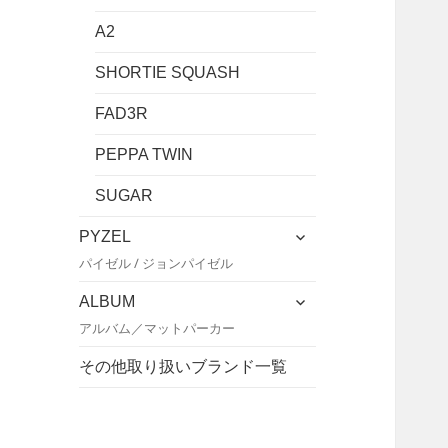
A2
SHORTIE SQUASH
FAD3R
PEPPA TWIN
SUGAR
サ
PYZEL
ブ
パイゼル / ジョンパイゼル
メ
ニ
サ
ALBUM
ュ
ブ
アルバム／マットパーカー
ー
メ
を
ニ
その他取り扱いブランド一覧
展
ュ
開
ー
を
展