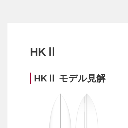
HKⅡ
HKⅡ モデル見解