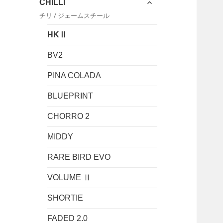
CHILLI
開
ュ
ブ
チリ / ジェームスチール
ー
メ
を
ニ
HKⅡ
展
ュ
開
ー
BV2
を
展
PINA COLADA
開
BLUEPRINT
CHORRO 2
MIDDY
RARE BIRD EVO
VOLUME Ⅱ
SHORTIE
FADED 2.0