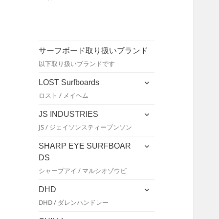
サーフボード取り扱いブランド
以下取り扱いブランドです
サ
LOST Surfboards
ブ
ロスト / メイヘム
メ
ニ
サ
JS INDUSTRIES
ュ
ブ
JS / ジェイソンスティーブンソン
ー
メ
を
ニ
サ
SHARP EYE SURFBOAR
展
ュ
ブ
DS
開
ー
メ
シャープアイ / マルシオゾウビ
を
ニ
展
ュ
サ
DHD
開
ー
ブ
DHD / ダレンハンドレー
を
メ
展
ニ
サ