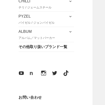
CHILLI
開
ュ
ブ
チリ / ジェームスチール
ー
メ
を
ニ
サ
PYZEL
展
ュ
ブ
パイゼル / ジョンパイゼル
開
ー
メ
を
ニ
サ
ALBUM
展
ュ
ブ
アルバム／マットパーカー
開
ー
メ
を
ニ
その他取り扱いブランド一覧
展
ュ
開
ー
を
展
開
Y
n
I
X
T
o
o
n
i
u
t
s
k
T
e
t
T
お問い合わせ
u
a
o